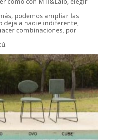
er como con Mili&Lalo, elegir
emás, podemos ampliar las
no deja a nadie indiferente,
 hacer combinaciones, por
tú.