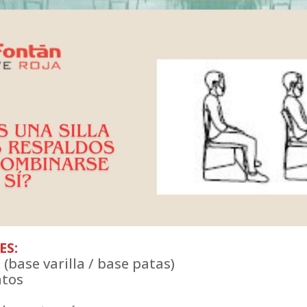
ES:
 (base varilla / base patas)
ntos