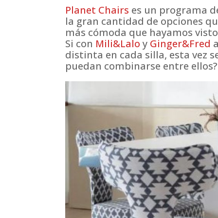
Planet Chairs
es un programa de 
la gran cantidad de opciones que
más cómoda que hayamos visto
Si con
Mili&Lalo
y
Ginger&Fred
a
distinta en cada silla, esta vez 
puedan combinarse entre ellos?