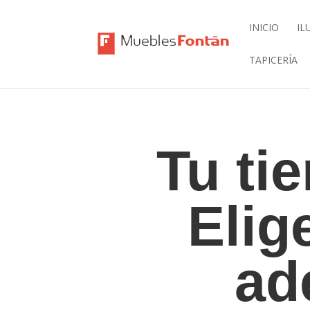
INICIO
IL
TAPICERÍA
Tu ti
Elig
ad