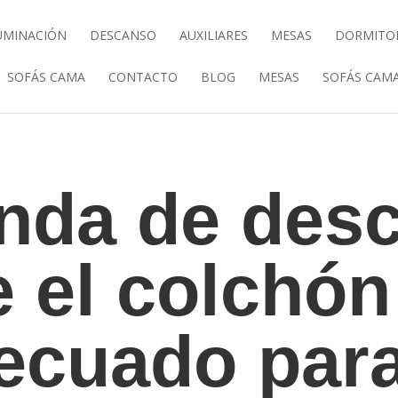
UMINACIÓN
DESCANSO
AUXILIARES
MESAS
DORMITO
SOFÁS CAMA
CONTACTO
BLOG
MESAS
SOFÁS CAM
enda de des
e el colchó
ecuado para 