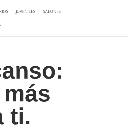
RIOS
JUVENILES
SALONES
A
canso:
n más
ti.